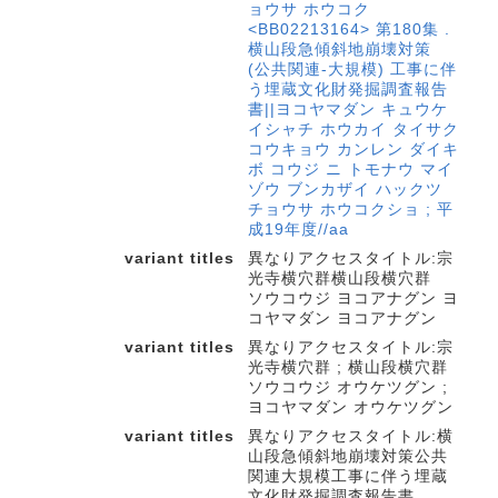
ョウサ ホウコク
<BB02213164> 第180集 .
横山段急傾斜地崩壊対策
(公共関連-大規模) 工事に伴
う埋蔵文化財発掘調査報告
書||ヨコヤマダン キュウケ
イシャチ ホウカイ タイサク
コウキョウ カンレン ダイキ
ボ コウジ ニ トモナウ マイ
ゾウ ブンカザイ ハックツ
チョウサ ホウコクショ ; 平
成19年度//aa
variant titles
異なりアクセスタイトル:宗
光寺横穴群横山段横穴群
ソウコウジ ヨコアナグン ヨ
コヤマダン ヨコアナグン
variant titles
異なりアクセスタイトル:宗
光寺横穴群 ; 横山段横穴群
ソウコウジ オウケツグン ;
ヨコヤマダン オウケツグン
variant titles
異なりアクセスタイトル:横
山段急傾斜地崩壊対策公共
関連大規模工事に伴う埋蔵
文化財発掘調査報告書