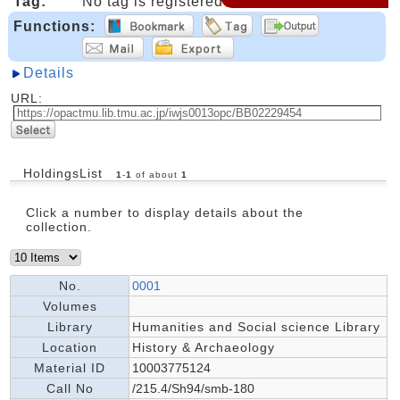
Tag:
No tag is registered
Functions:
Details
URL:
HoldingsList
1
-
1
of about
1
Click a number to display details about the
collection.
No.
0001
Volumes
Library
Humanities and Social science Library
Location
History & Archaeology
Material ID
10003775124
Call No
/215.4/Sh94/smb-180