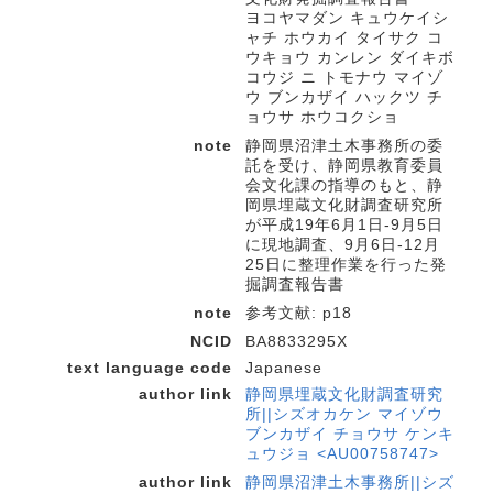
ヨコヤマダン キュウケイシ
ャチ ホウカイ タイサク コ
ウキョウ カンレン ダイキボ
コウジ ニ トモナウ マイゾ
ウ ブンカザイ ハックツ チ
ョウサ ホウコクショ
note
静岡県沼津土木事務所の委
託を受け、静岡県教育委員
会文化課の指導のもと、静
岡県埋蔵文化財調査研究所
が平成19年6月1日-9月5日
に現地調査、9月6日-12月
25日に整理作業を行った発
掘調査報告書
note
参考文献: p18
NCID
BA8833295X
text language code
Japanese
author link
静岡県埋蔵文化財調査研究
所||シズオカケン マイゾウ
ブンカザイ チョウサ ケンキ
ュウジョ <AU00758747>
author link
静岡県沼津土木事務所||シズ