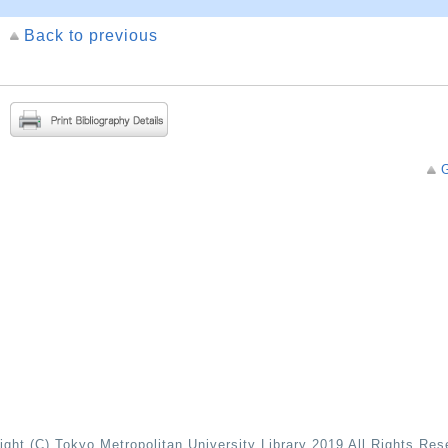
Back to previous
G
ight (C) Tokyo Metropolitan University Library 2019 All Rights Res