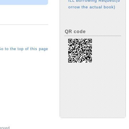
ILL Borrowing Request(b
orrow the actual book)
QR code
o to the top of this page
erved.