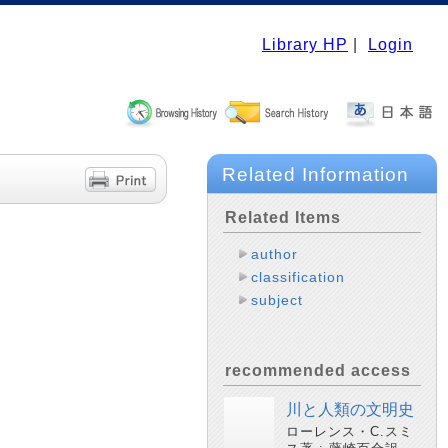
Library HP
|
Login
Related Information
Related Items
author
classification
subject
recommended access
川と人類の文明史
ローレンス・C.スミ