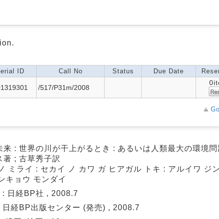
ion.
erial ID
Call No
Status
Due Date
Reser
0i
01319301
/517/P31m/2008
Go
来 : 世界の川が干上がるとき : あるいは人類最大の環境問題
著 ; 古草秀子訳
ノ ミライ : セカイ ノ カワ ガ ヒアガル トキ : アルイワ 
カンキョウ モンダイ
 : 日経BP社 , 2008.7
: 日経BP出版センター (発売) , 2008.7