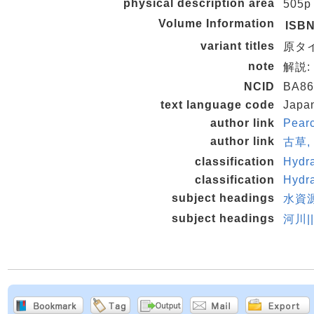
physical description area
505p
Volume Information
ISB
variant titles
原タイト
note
解説:
NCID
BA86
text language code
Japa
author link
Pear
author link
古草, 
classification
Hydr
classification
Hydr
subject headings
水資源
subject headings
河川|