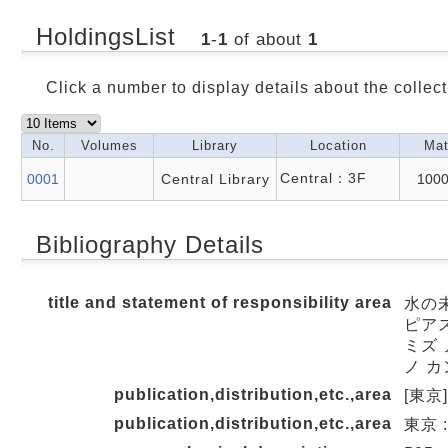
HoldingsList
1
-
1
of about
1
Click a number to display details about the collect
No.
Volumes
Library
Location
Mat
Central：3F
0001
Central Library
100
Bibliography Details
title and statement of responsibility area
水の未
ピアス
ミズ 
ノ 
publication,distribution,etc.,area
[東京]
publication,distribution,etc.,area
東京 