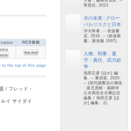
ス著 ; 藤崎百合訳. --
草思社, 2023.
水の未来 : グロー
バルリスクと日本
沖大幹著. -- 岩波書
店, 2016. -- (岩波新
書 ; 新赤版 1597).
WEB書棚
vation
tems
人権、刑事、遵
守・責任、武力紛
 to the top of this page
争
浅田正彦 [ほか] 編
集. -- 東信堂, 2020.
-- (現代国際法の潮流
: 坂元茂樹・薬師寺
 / フレッド・
公夫両先生古稀記念
論集 / 浅田正彦 [ほ
ジンルイ サイダイ
か] 編集 ; 2).