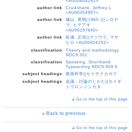
<AU00604291>
author link
Cruikshank, Jeffrey L.
<AU00354907>
author link
城山, 英明(1965-)||シロヤ
マ, ヒデアキ
<AU00297640>
author link
松浦, 正浩||マツウラ, マサ
ヒロ <AU00604292>
classification
Theory and methodology
NDC9:301
classification
Speaking. Shorthand.
Typewriting NDC9:809.6
subject headings
政策科学||セイサクカガク
subject headings
会議・討論のしかた||カイギ
トウロンノシカタ
Go to the top of this page
Back to previous
Go to the top of this page