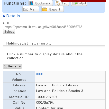
Functions:
Details
URL:
HoldingsList
1
-
1
of about
1
Click a number to display details about the
collection.
No.
0001
Volumes
Library
Law and Politics Library
Law and Politics：Stacks 3
Location
Material ID
10001297607
Call No
/301/Su79k
Status
Contact for use