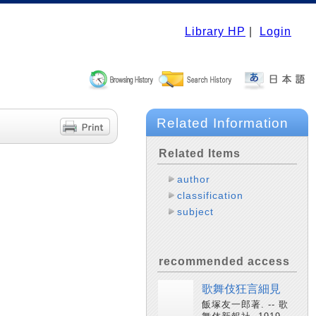
Library HP
|
Login
Related Information
Related Items
author
classification
subject
recommended access
歌舞伎狂言細見
飯塚友一郎著. -- 歌