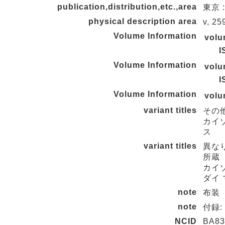
publication,distribution,etc.,area
東京 :
physical description area
v, 25
Volume Information
vol
I
Volume Information
vol
I
Volume Information
vol
variant titles
その
カイゾ
ス
variant titles
異な
所蔵
カイゾ
ダイ
note
布装
note
付録
NCID
BA83