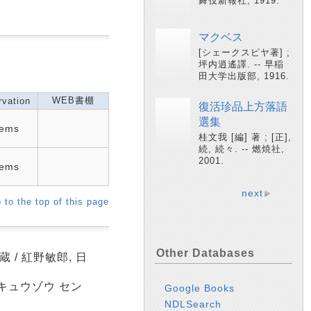
舞伎新報社, 1919.
マクベス
[シェークスピヤ著] ;
坪内逍遙譯. -- 早稲
田大学出版部, 1916.
WEB書棚
vation
復活珍品上方落語
選集
tems
桂文我 [編] 著 ; [正],
続, 続々. -- 燃焼社,
2001.
tems
next
 to the top of this page
Other Databases
/ 紅野敏郎, 日
 キュウゾウ セン
Google Books
NDLSearch