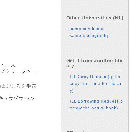
Other Universities (NII)
same conditions
same bibliography
Get it from another libr
タベース
ary
ガゾウ データベー
ILL Copy Request(get a
copy from another librar
内まごころ文学館
y)
 キュウゾウ セン
ILL Borrowing Request(b
orrow the actual book)