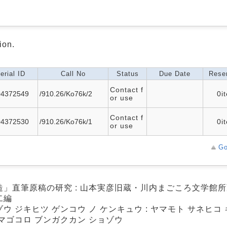
ion.
erial ID
Call No
Status
Due Date
Reser
Contact f
04372549
/910.26/Ko76k/2
0i
or use
Contact f
04372530
/910.26/Ko76k/1
0i
or use
Go
造」直筆原稿の研究 : 山本実彦旧蔵・川内まごころ文学館所蔵 
二編
ウ ジキヒツ ゲンコウ ノ ケンキュウ : ヤマモト サネヒコ
 マゴコロ ブンガクカン ショゾウ