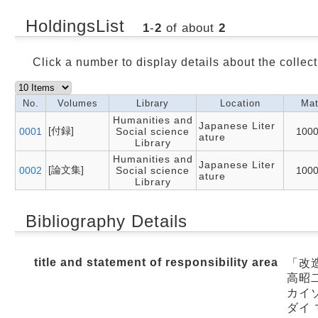
HoldingsList
1
-
2
of about
2
Click a number to display details about the collect
No.
Volumes
Library
Location
Mat
Humanities and
Japanese Liter
[付録]
0001
Social science
100
ature
Library
Humanities and
Japanese Liter
[論文集]
0002
Social science
100
ature
Library
Bibliography Details
title and statement of responsibility area
「改
高昭
カイゾ
ダイ