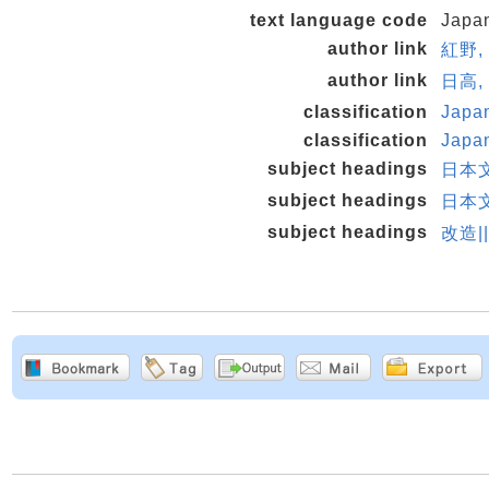
text language code
Japa
author link
紅野, 
author link
日高, 
classification
Japan
classification
Japan
subject headings
日本文
subject headings
日本文
subject headings
改造|