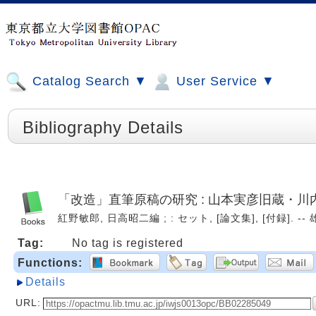
Catalog Search ▼
User Service ▼
Bibliography Details
「改造」直筆原稿の研究 : 山本実彦旧蔵・
紅野敏郎, 日高昭二編 ; : セット, [論文集], [付録]. -- 
Tag:
No tag is registered
Functions:
Details
URL: