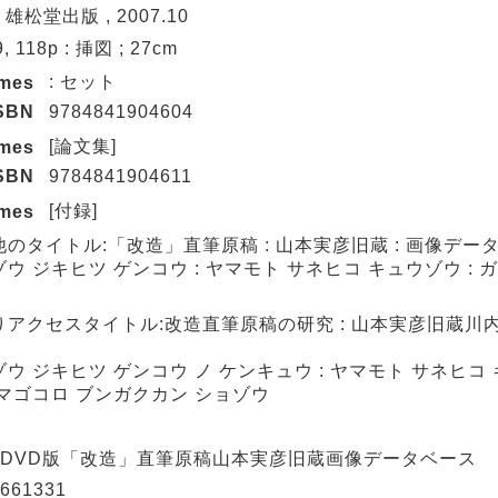
 雄松堂出版 , 2007.10
9, 118p : 挿図 ; 27cm
: セット
umes
SBN
9784841904604
[論文集]
umes
SBN
9784841904611
[付録]
umes
他のタイトル:「改造」直筆原稿 : 山本実彦旧蔵 : 画像デー
ウ ジキヒツ ゲンコウ : ヤマモト サネヒコ キュウゾウ : 
りアクセスタイトル:改造直筆原稿の研究 : 山本実彦旧蔵川
ウ ジキヒツ ゲンコウ ノ ケンキュウ : ヤマモト サネヒコ
 マゴコロ ブンガクカン ショゾウ
: DVD版「改造」直筆原稿山本実彦旧蔵画像データベース
661331