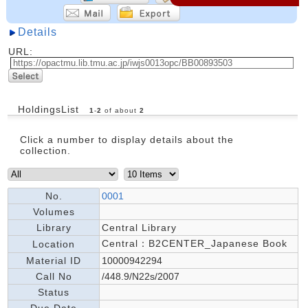
Details
URL:
HoldingsList
1
-
2
of about
2
Click a number to display details about the
collection.
No.
0001
Volumes
Library
Central Library
Central：B2CENTER_Japanese Book
Location
Material ID
10000942294
Call No
/448.9/N22s/2007
Status