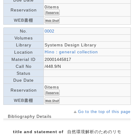
Due Date
0items
Reservation
WEB書棚
No.
0002
Volumes
Library
Systems Design Library
Hino：general collection
Location
Material ID
20001445817
Call No
/448.9/N
Status
Due Date
0items
Reservation
WEB書棚
Go to the top of this page
Bibliography Details
title and statement of
自然環境解析のためのリモ