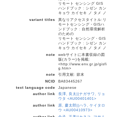
リモート センシング GIS
ハンドブック : シゼン カン
キョウ カイセキ ノ タメ ノ
variant titles
異なりアクセスタイトル:リ
モートセンシング・GISハ
ンドブック : 自然環境解析
のための
リモート センシング・GIS
ハンドブック : シゼン カン
キョウ カイセキ ノ タメ ノ
note
webサイトに本書収録の図
版(カラー)を掲載:
<http://www.env.gr.jp/gisfi
g.htm>
note
引用文献: 節末
NCID
BA83445267
text language code
Japanese
author link
長澤, 良太||ナガサワ, リョ
ウタ <AU00401401>
author link
原, 慶太郎||ハラ, ケイタロ
ウ <AU00410973>
author link
金子, 正美||カネコ, マサミ