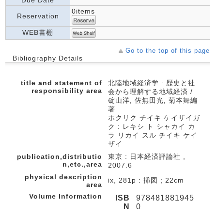
Due Date
0items
Reservation
WEB書棚
Go to the top of this page
Bibliography Details
title and statement of
北陸地域経済学 : 歴史と社
responsibility area
会から理解する地域経済 /
碇山洋, 佐無田光, 菊本舞編
著
ホクリク チイキ ケイザイガ
ク : レキシ ト シャカイ カ
ラ リカイ スル チイキ ケイ
ザイ
publication,distributio
東京 : 日本経済評論社 ,
n,etc.,area
2007.6
physical description
ix, 281p : 挿図 ; 22cm
area
Volume Information
ISB
978481881945
N
0