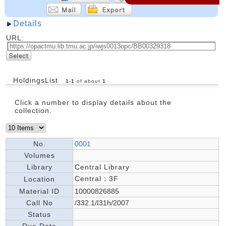
Details
URL:
HoldingsList
1
-
1
of about
1
Click a number to display details about the
collection.
No.
0001
Volumes
Library
Central Library
Central：3F
Location
Material ID
10000826885
Call No
/332.1/I31h/2007
Status