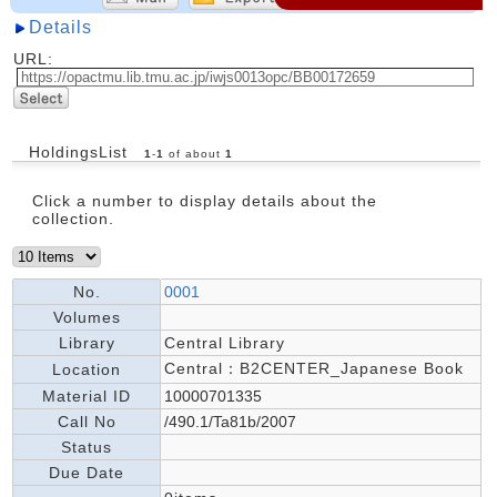
Details
URL:
HoldingsList
1
-
1
of about
1
Click a number to display details about the
collection.
No.
0001
Volumes
Library
Central Library
Central：B2CENTER_Japanese Book
Location
Material ID
10000701335
Call No
/490.1/Ta81b/2007
Status
Due Date