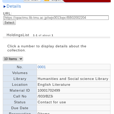
Details
URL:
HoldingsList
1
-
1
of about
1
Click a number to display details about the
collection.
No.
0001
Volumes
Library
Humanities and Social science Library
Location
English Literature
Material ID
10001702499
Call No
/933/B23i
Status
Contact for use
Due Date
Reservation
0items