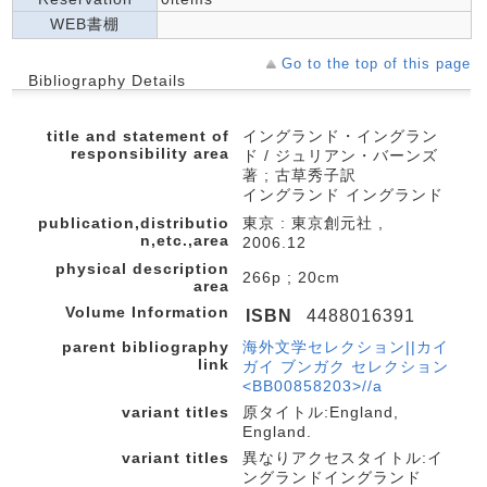
WEB書棚
Go to the top of this page
Bibliography Details
title and statement of
イングランド・イングラン
responsibility area
ド / ジュリアン・バーンズ
著 ; 古草秀子訳
イングランド イングランド
publication,distributio
東京 : 東京創元社 ,
n,etc.,area
2006.12
physical description
266p ; 20cm
area
Volume Information
ISBN
4488016391
parent bibliography
海外文学セレクション||カイ
link
ガイ ブンガク セレクション
<BB00858203>//a
variant titles
原タイトル:England,
England.
variant titles
異なりアクセスタイトル:イ
ングランドイングランド