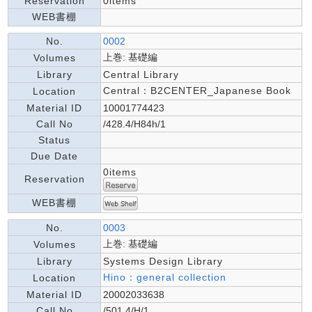
Reservation
0items
WEB書棚
No.
0002
上巻: 基礎編
Volumes
Library
Central Library
Central：B2CENTER_Japanese Book
Location
Material ID
10001774423
Call No
/428.4/H84h/1
Status
Due Date
0items
Reservation
WEB書棚
No.
0003
上巻: 基礎編
Volumes
Library
Systems Design Library
Hino：general collection
Location
Material ID
20002033638
Call No
/501.4/H/1