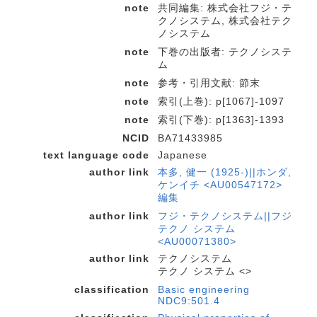
note
共同編集: 株式会社フジ・テ
クノシステム, 株式会社テク
ノシステム
note
下巻の出版者: テクノシステ
ム
note
参考・引用文献: 節末
note
索引(上巻): p[1067]-1097
note
索引(下巻): p[1363]-1393
NCID
BA71433985
text language code
Japanese
author link
本多, 健一 (1925-)||ホンダ,
ケンイチ <AU00547172>
編集
author link
フジ・テクノシステム||フジ
テクノ システム
<AU00071380>
author link
テクノシステム
テクノ システム <>
classification
Basic engineering
NDC9:501.4