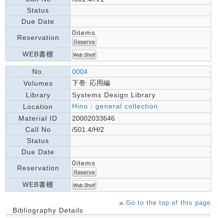
Status
Due Date
0items
Reservation
WEB書棚
No.
0004
下巻: 応用編
Volumes
Library
Systems Design Library
Hino：general collection
Location
Material ID
20002033646
Call No
/501.4/H/2
Status
Due Date
0items
Reservation
WEB書棚
Go to the top of this page
Bibliography Details