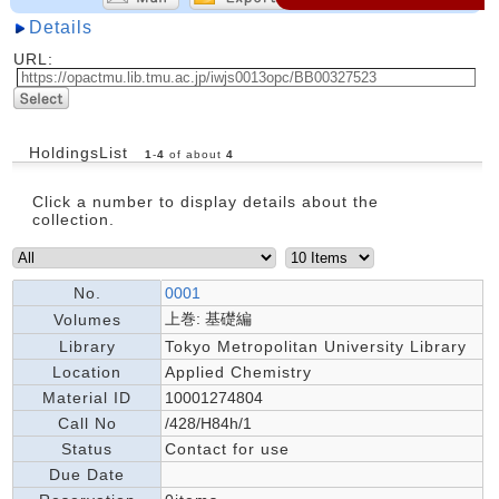
Details
URL:
HoldingsList
1
-
4
of about
4
Click a number to display details about the
collection.
No.
0001
上巻: 基礎編
Volumes
Library
Tokyo Metropolitan University Library
Location
Applied Chemistry
Material ID
10001274804
Call No
/428/H84h/1
Status
Contact for use
Due Date