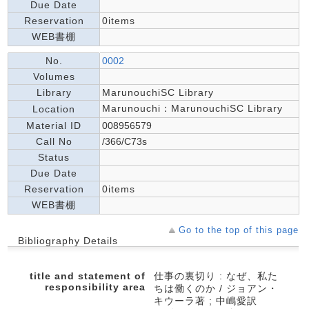
Due Date
Reservation
0items
WEB書棚
No.
0002
Volumes
Library
MarunouchiSC Library
Marunouchi：MarunouchiSC Library
Location
Material ID
008956579
Call No
/366/C73s
Status
Due Date
Reservation
0items
WEB書棚
Go to the top of this page
Bibliography Details
title and statement of
仕事の裏切り : なぜ、私た
responsibility area
ちは働くのか / ジョアン・
キウーラ著 ; 中嶋愛訳