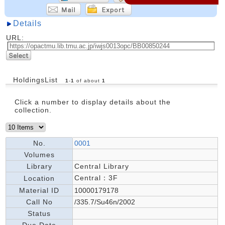
Details
URL:
HoldingsList
1
-
1
of about
1
Click a number to display details about the
collection.
No.
0001
Volumes
Library
Central Library
Central：3F
Location
Material ID
10000179178
Call No
/335.7/Su46n/2002
Status