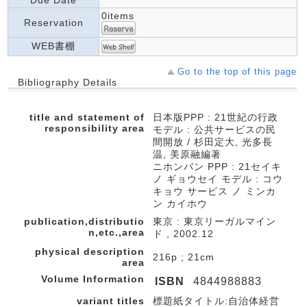
Due Date
0items
Reservation
WEB書棚
Go to the top of this page
Bibliography Details
title and statement of
日本版PPP : 21世紀の行政
responsibility area
モデル : 公共サービスの民
間開放 / 杉田定大, 光多長
温, 美原融編著
ニホンバン PPP : 21セイキ
ノ ギョウセイ モデル : コウ
キョウ サービス ノ ミンカ
ン カイホウ
publication,distributio
東京 : 東京リーガルマイン
n,etc.,area
ド , 2002.12
physical description
216p ; 21cm
area
Volume Information
ISBN
4844988883
variant titles
標題紙タイトル:自治体経営