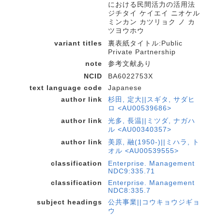
における民間活力の活用法
ジチタイ ケイエイ ニオケル
ミンカン カツリョク ノ カ
ツヨウホウ
variant titles
裏表紙タイトル:Public
Private Partnership
note
参考文献あり
NCID
BA6022753X
text language code
Japanese
author link
杉田, 定大||スギタ, サダヒ
ロ <AU00539686>
author link
光多, 長温||ミツダ, ナガハ
ル <AU00340357>
author link
美原, 融(1950-)||ミハラ, ト
オル <AU00539555>
classification
Enterprise. Management
NDC9:335.71
classification
Enterprise. Management
NDC8:335.7
subject headings
公共事業||コウキョウジギョ
ウ