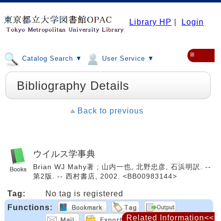
Library HP
|
Login
≡
Catalog Search ▼
User Service ▼
Bibliography Details
Back to previous
ウイルス学事典
Brian WJ Mahy著 ; 山内一也, 北野忠彦, 石浜明訳. --
第2版. -- 西村書店, 2002. <BB00983144>
Tag:
No tag is registered
Functions:
Related Information<<