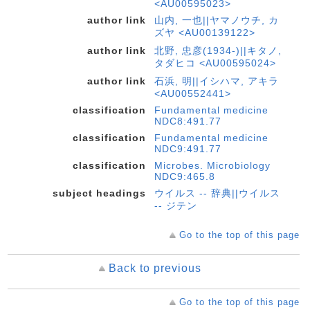
<AU00595023>
author link
山内, 一也||ヤマノウチ, カ
ズヤ <AU00139122>
author link
北野, 忠彦(1934-)||キタノ,
タダヒコ <AU00595024>
author link
石浜, 明||イシハマ, アキラ
<AU00552441>
classification
Fundamental medicine
NDC8:491.77
classification
Fundamental medicine
NDC9:491.77
classification
Microbes. Microbiology
NDC9:465.8
subject headings
ウイルス -- 辞典||ウイルス
-- ジテン
Go to the top of this page
Back to previous
Go to the top of this page