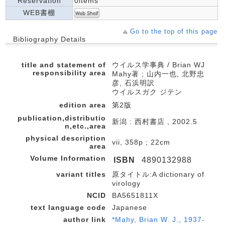
Reservation
0items
WEB書棚
Go to the top of this page
Bibliography Details
title and statement of
ウイルス学事典 / Brian WJ
responsibility area
Mahy著 ; 山内一也, 北野忠
彦, 石浜明訳
ウイルスガク ジテン
edition area
第2版
publication,distributio
新潟 : 西村書店 , 2002.5
n,etc.,area
physical description
vii, 358p ; 22cm
area
Volume Information
ISBN
4890132988
variant titles
原タイトル:A dictionary of
virology
NCID
BA5651811X
text language code
Japanese
author link
*Mahy, Brian W. J., 1937-