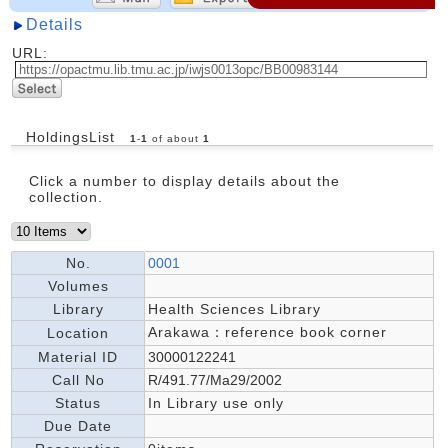
Details
URL:
HoldingsList
1
-
1
of about
1
Click a number to display details about the
collection.
No.
0001
Volumes
Library
Health Sciences Library
Arakawa：reference book corner
Location
Material ID
30000122241
Call No
R/491.77/Ma29/2002
Status
In Library use only
Due Date