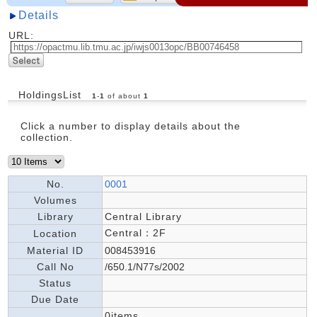
Details
URL:
HoldingsList
1
-
1
of about
1
Click a number to display details about the
collection.
No.
0001
Volumes
Library
Central Library
Central：2F
Location
Material ID
008453916
Call No
/650.1/N77s/2002
Status
Due Date
0items