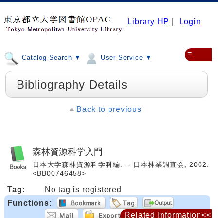
Library HP
|
Login
≡
Catalog Search ▼
User Service ▼
Bibliography Details
Back to previous
森林資源科学入門
日本大学森林資源科学科編. -- 日本林業調査会, 2002.
<BB00746458>
Tag:
No tag is registered
Functions:
Related Information<<