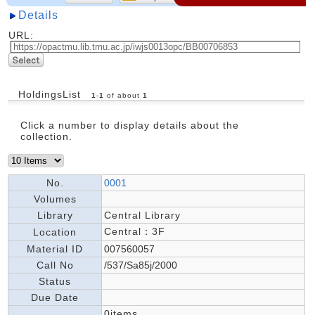
Details
URL:
HoldingsList
1
-
1
of about
1
Click a number to display details about the
collection.
No.
0001
Volumes
Library
Central Library
Central：3F
Location
Material ID
007560057
Call No
/537/Sa85j/2000
Status
Due Date
0items