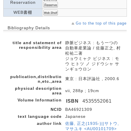
Reservation
WEB書棚
Go to the top of this page
Bibliography Details
title and statement of
静脈ビジネス : もう一つの
responsibility area
自動車産業論 / 佐藤正之, 村
松祐二著
ジョウミャク ビジネス : モ
ウ ヒトツ ノ ジドウシャ サ
ンギョウロン
publication,distributio
東京 : 日本評論社 , 2000.6
n,etc.,area
physical description
vii, 288p ; 19cm
area
Volume Information
ISBN
4535552061
NCID
BA46921309
text language code
Japanese
author link
佐藤, 正之(1935-)||サトウ,
マサユキ <AU00101709>