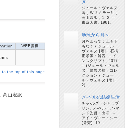
ヌ
ジュール・ヴェルヌ
著 ; W.J.ミラー注 ;
高山宏訳 ; 1, 2. --
東京図書, 1981.
地球から月へ
月を回って ; 上も下
WEB書棚
vation
もなく / ジュール・
ヴェルヌ [著] ; 石橋
正孝訳・解説. -- イ
tems
ンスクリプト, 2017.
-- (ジュール・ヴェル
ヌ「驚異の旅」コレ
 to the top of this page
クション / ジュー
ル・ヴェルヌ [著] ;
2).
 ; 高山宏訳
メ-ベルの結婚生活
チャ-ルズ・チャップ
リン, メ-ベル・ノ-マ
ンド監督・出演. --
アイ・ヴィー・シー
(発売), 19--.