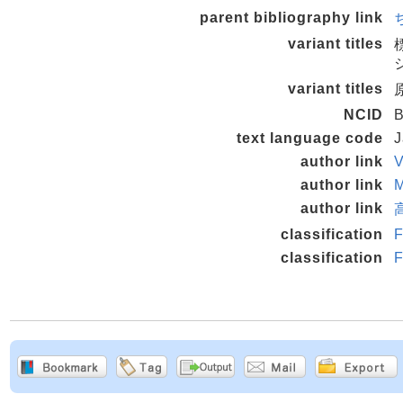
parent bibliography link
variant titles
variant titles
原
NCID
text language code
J
author link
V
author link
M
author link
classification
F
classification
F