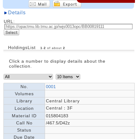
Details
URL:
HoldingsList
1
-
2
of about
2
Click a number to display details about the
collection.
No.
0001
Volumes
Library
Central Library
Central：3F
Location
Material ID
015804183
Call No
/467.5/D42z
Status
Due Date