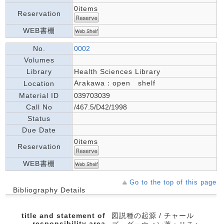
0items
Reservation
WEB書棚
No.
0002
Volumes
Library
Health Sciences Library
Arakawa：open shelf
Location
Material ID
039703039
Call No
/467.5/D42/1998
Status
Due Date
0items
Reservation
WEB書棚
Go to the top of this page
Bibliography Details
title and statement of
図説種の起源 / チャール
responsibility area