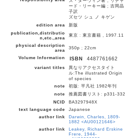
ズ・ダーウィン著 ; リチャ
ード・リーキー編 ; 吉岡晶
子訳
ズセツ シュ ノ キゲン
edition area
新版
publication,distributio
東京 : 東京書籍 , 1997.11
n,etc.,area
physical description
350p ; 22cm
area
Volume Information
ISBN
4487761662
variant titles
異なりアクセスタイト
ル:The illustrated Origin
of species
note
初版: 平凡社 1982年刊
note
推薦図書リスト: p331-332
NCID
BA3297948X
text language code
Japanese
author link
Darwin, Charles, 1809-
1882 <AU00121646>
author link
Leakey, Richard Erskine
Frere, 1944-