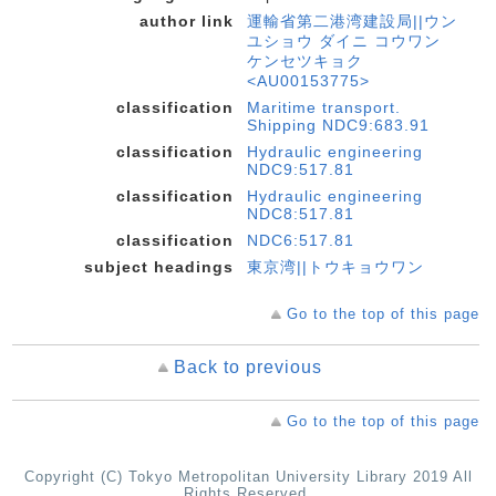
author link
運輸省第二港湾建設局||ウン
ユショウ ダイニ コウワン
ケンセツキョク
<AU00153775>
classification
Maritime transport.
Shipping NDC9:683.91
classification
Hydraulic engineering
NDC9:517.81
classification
Hydraulic engineering
NDC8:517.81
classification
NDC6:517.81
subject headings
東京湾||トウキョウワン
Go to the top of this page
Back to previous
Go to the top of this page
Copyright (C) Tokyo Metropolitan University Library 2019 All
Rights Reserved.