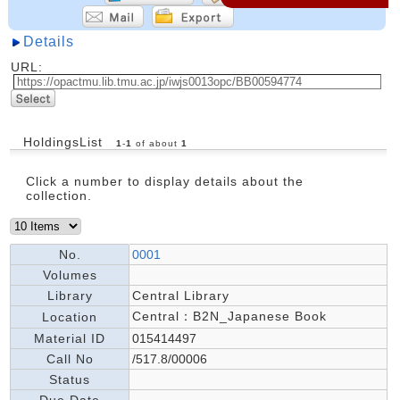
Details
URL:
HoldingsList
1
-
1
of about
1
Click a number to display details about the
collection.
No.
0001
Volumes
Library
Central Library
Central：B2N_Japanese Book
Location
Material ID
015414497
Call No
/517.8/00006
Status