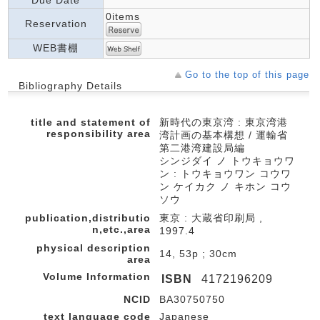
Due Date
0items
Reservation
WEB書棚
Go to the top of this page
Bibliography Details
title and statement of
新時代の東京湾 : 東京湾港
responsibility area
湾計画の基本構想 / 運輸省
第二港湾建設局編
シンジダイ ノ トウキョウワ
ン : トウキョウワン コウワ
ン ケイカク ノ キホン コウ
ソウ
publication,distributio
東京 : 大蔵省印刷局 ,
n,etc.,area
1997.4
physical description
14, 53p ; 30cm
area
Volume Information
ISBN
4172196209
NCID
BA30750750
text language code
Japanese