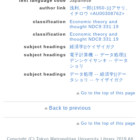
text language code
Japanese
author link
浅利, 一郎(1950-)||アサリ,
イチロウ <AU00308762>
classification
Economic theory and
thought NDC9:331.19
classification
Economic theory and
thought NDC8:331.19
subject headings
経済学||ケイザイガク
subject headings
電子計算機 -- データ処理||
デンシケイサンキ -- データ
ショリ
subject headings
データ処理 -- 経済学||デー
タショリ -- ケイザイガク
Go to the top of this page
Back to previous
Go to the top of this page
Copyright (C) Tokyo Metropolitan University Library 2019 All