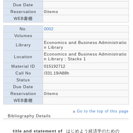
Due Date
Reservation
0items
WEB書棚
No.
0002
Volumes
Economics and Business Administratio
Library
n Library
Economics and Business Administratio
Location
n Library：Stacks 1
Material ID
015192712
Call No
/331.19/A88h
Status
Due Date
Reservation
0items
WEB書棚
Go to the top of this page
Bibliography Details
title and statement of
はじめよう経済学のための