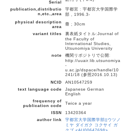
Serial
publication,distributio
宇都宮 : 宇都宮大学国際学
n,etc.,area
部 , 1996.3-
physical description
冊 ; 30cm
area
variant titles
裏表紙タイトル:Journal of
the Faculty of
International Studies,
Utsunomiya University
note
機関リポジトリで公開:
http://uuair.lib.utsunomiya
-
u.ac.jp/dspace/handle/10
241/18 (参照2016.10.13)
NCID
AN10547259
text language code
Japanese German
English
frequency of
Twice a year
publication code
ISSN
13420364
author link
宇都宮大学国際学部||ウツノ
ミヤ ダイガク コクサイ ガ
クブ <AU00647698>