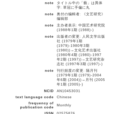
note
タイトル中の「藝」は異体
字: 草冠に手偏に丸
note
奥付の编輯者: 《文艺研究》
编辑部
note
主办者表示: 中国艺术研究院
(1988年1期 (1988)-)
note
出版者の変更: 人民文学出版
社 (1979年1期
(1979)-1980年3期
(1980))→文化艺术出版社
(1980年4期 (1980)-1997
年2期 (1997))→文艺研究杂
志社 (1997年3期 (1997)-)
note
刊行頻度の変更: 隔月刊
(1979年1期 (1979)-2004
年6期 (2004))→月刊 (2005
年1期 (2005)-)
NCID
AN10453031
text language code
Chinese
frequency of
Monthly
publication code
ISSN
02575876