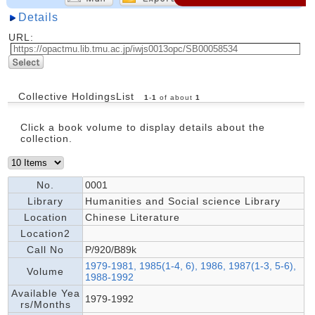
Details
URL:
Collective HoldingsList
1
-
1
of about
1
Click a book volume to display details about the
collection.
No.
0001
Library
Humanities and Social science Library
Location
Chinese Literature
Location2
Call No
P/920/B89k
1979-1981, 1985(1-4, 6), 1986, 1987(1-3, 5-6),
Volume
1988-1992
Available Yea
1979-1992
rs/Months