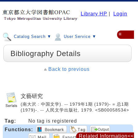
Library HP
|
Login
≡
Catalog Search ▼
User Service ▼
Bibliography Details
Back to previous
文藝研究
(南大沢 : 中国文学). -- 1979年1期 (1979)- = 总1期
(1979)-. -- 人民文学出版社, 1979. <SB00058534>
Tag:
No tag is registered
Functions:
Related Information<<