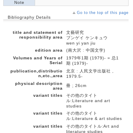
Note
Go to the top of this page
Bibliography Details
title and statement of
文藝研究
responsibility area
ブンゲイ ケンキュウ
wen yi yan jiu
edition area
(南大沢 : 中国文学)
Volumes and Years of
1979年1期 (1979)- = 总1
Serial
期 (1979)-
publication,distributio
北京 : 人民文学出版社 ,
n,etc.,area
1979.5-
physical description
冊 ; 26cm
area
variant titles
その他のタイト
ル:Literature and art
studies
variant titles
その他のタイト
ル:Literature & art studies
variant titles
その他のタイトル:Art and
literature studies