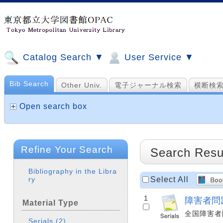
Catalog Search ▼
User Service ▼
Bib Search
Other Univ.
電子ジャーナル検索
横断検
Open search box
Refine Your Search
Search Resu
Bibliography in the Libra
Select All
ry
1
障害者問題研究 
Material Type
全国障害者問題
Serials
(2)