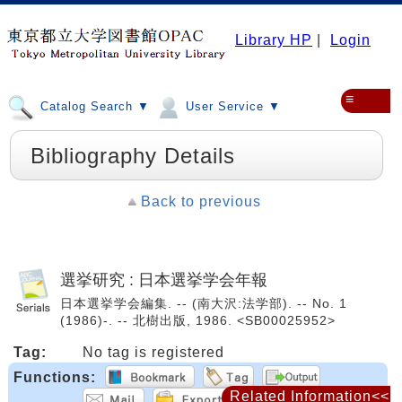
Library HP
|
Login
≡
Catalog Search ▼
User Service ▼
Bibliography Details
Back to previous
選挙研究 : 日本選挙学会年報
日本選挙学会編集. -- (南大沢:法学部). -- No. 1
(1986)-. -- 北樹出版, 1986. <SB00025952>
Tag:
No tag is registered
Functions:
Related Information<<