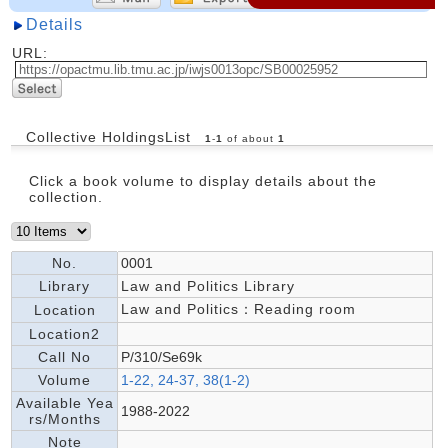
Details
URL:
Collective HoldingsList
1
-
1
of about
1
Click a book volume to display details about the
collection.
No.
0001
Library
Law and Politics Library
Law and Politics：Reading room
Location
Location2
Call No
P/310/Se69k
Volume
1-22, 24-37, 38(1-2)
Available Yea
1988-2022
rs/Months
Note