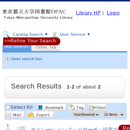
Library HP
|
Login
Catalog Search ▼
User Service ▼
>>Refine Your Search
Bib Search
Other Tab
Open search box
Search Results
1
-
2
of about
2
Select All
1
Re
オペレーションズ・リサーチ : 経営の