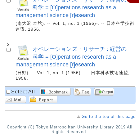
科学 = [O]perations research as a
management science [r]esearch
(南大沢:本館). -- Vol. 1, no. 1 (1956)-. -- 日本科学技術
連盟, 1956.
2
オペレーションズ・リサーチ : 経営の
科学 = [O]perations research as a
management science [r]esearch
(日野). -- Vol. 1, no. 1 (1956)-. -- 日本科学技術連盟,
1956.
Select All
Go to the top of this page
Copyright (C) Tokyo Metropolitan University Library 2019 All
Rights Reserved.