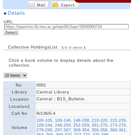
Details
URL:
Collective HoldingsList
1
-
1
of about
1
Click a book volume to display details about the
collection.
No.
0001
Library
Central Library
Central：B1S_Bulletin
Location
Location2
Call No
R/136/5-4
100-105, 108-146, 148-208, 210-220, 222-226,
228-244, 246-250, 252-259, 261-270, 273-276,
Volume
278-295, 297-307, 309-354, 356-358, 360-361,
364, 366, 368-370, 372-374, 376-388