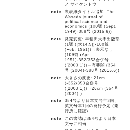
ノ サイケントウ
note
裏表紙タイトル追加: The
Waseda journal of
political science and
economics (100號 (Sept.
1949)-388号 (2015.6))
note
発売変更: 早稻田大學出版部
(1號 ([大14.5])-108號
(Feb. 1951))→表示なし
(109號 (Apr.
1951)-352/353合併号
([2003.1]))→有斐閣 (354
号 (2004)-388号 (2015.6))
note
大きさの変更: 21cm
(-352/353合併号
([2003.1]))→26cm (354号
(2004)-)
note
354号より日本文号年3回、
英文号年1回の発行予定 (発
行所に確認)
note
この書誌は354号より日本
文号に相当