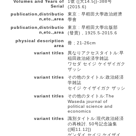
Volumes and Years of
1號 ([大14.5])-388号
Serial
(2015.6)
publication,distributio
東京 : 早稻田大學政治經濟
n,etc.,area
學會
publication,distributio
東京 : 早稻田大學出版部
n,etc.,area
(發賣) , 1925.5-2015.6
physical description
冊 ; 21-26cm
area
variant titles
異なりアクセスタイトル:早
稲田政治経済学雑誌
ワセダ セイジ ケイザイガク
ザッシ
variant titles
その他のタイトル:政治経済
学雑誌
セイジ ケイザイガク ザッシ
variant titles
その他のタイトル:The
Waseda journal of
political science and
economics
variant titles
識別タイトル:現代政治経済
の再検討. 50号記念論集
([昭11.12])
ゲンダイ セイジ ケイザイ