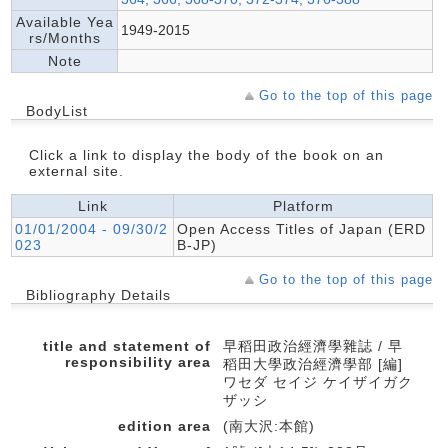
Available Yea
1949-2015
rs/Months
Note
Go to the top of this page
BodyList
Click a link to display the body of the book on an
external site.
Link
Platform
01/01/2004 - 09/30/2
Open Access Titles of Japan (ERD
023
B-JP)
Go to the top of this page
Bibliography Details
title and statement of
早稻田政治經濟學雜誌 / 早
responsibility area
稻田大學政治經濟學部 [編]
ワセダ セイジ ケイザイガク
ザッシ
edition area
(南大沢:本館)