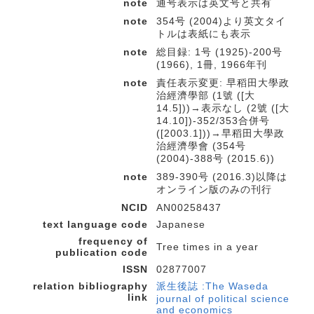
note
通号表示は英文号と共有
note
354号 (2004)より英文タイ
トルは表紙にも表示
note
総目録: 1号 (1925)-200号
(1966), 1冊, 1966年刊
note
責任表示変更: 早稻田大學政
治經濟學部 (1號 ([大
14.5]))→表示なし (2號 ([大
14.10])-352/353合併号
([2003.1]))→早稻田大學政
治經濟學會 (354号
(2004)-388号 (2015.6))
note
389-390号 (2016.3)以降は
オンライン版のみの刊行
NCID
AN00258437
text language code
Japanese
frequency of
Tree times in a year
publication code
ISSN
02877007
relation bibliography
派生後誌 :The Waseda
link
journal of political science
and economics