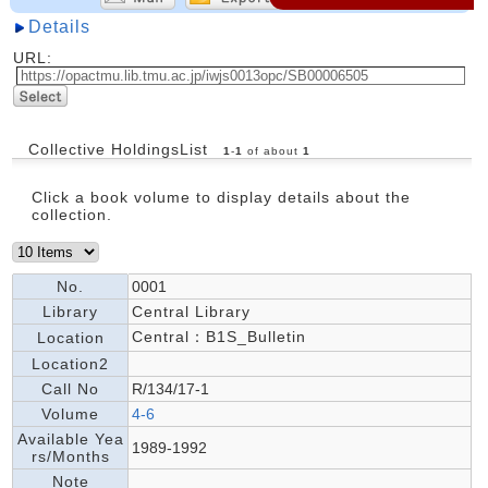
Details
URL:
Collective HoldingsList
1
-
1
of about
1
Click a book volume to display details about the
collection.
No.
0001
Library
Central Library
Central：B1S_Bulletin
Location
Location2
Call No
R/134/17-1
Volume
4-6
Available Yea
1989-1992
rs/Months
Note