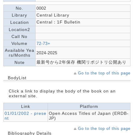
No.
0002
Library
Central Library
Central：1F Bulletin
Location
Location2
Call No
Volume
72-73+
Available Yea
2024-2025
rs/Months
最新号から2年保存 機関リポジトリ公開あり
Note
Go to the top of this page
BodyList
Click a link to display the body of the book on an
external site.
Link
Platform
01/01/2002 - prese
Open Access Titles of Japan (ERDB-
nt
JP)
Go to the top of this page
Bibliography Details