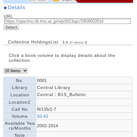
Details
URL:
Collective HoldingsList
1
-
2
of about
2
Click a book volume to display details about the
collection.
No.
0001
Library
Central Library
Central：B1S_Bulletin
Location
Location2
Call No
R/135/1-7
Volume
50-62
Available Yea
2002-2014
rs/Months
Note