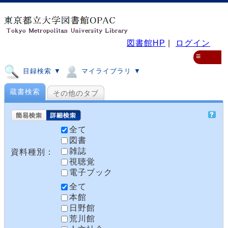
図書館HP
|
ログイン
≡
目録検索 ▼
マイライブラリ ▼
蔵書検索
その他のタブ
全て
図書
雑誌
資料種別：
視聴覚
電子ブック
全て
本館
日野館
荒川館