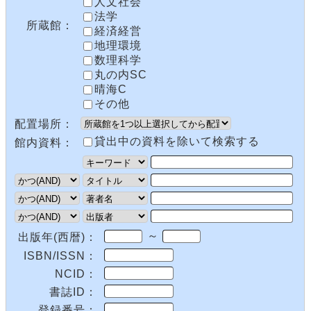
人文社会
法学
所蔵館：
経済経営
地理環境
数理科学
丸の内SC
晴海C
その他
配置場所：
貸出中の資料を除いて検索する
館内資料：
～
出版年(西暦)：
ISBN/ISSN：
NCID：
書誌ID：
登録番号：