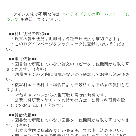
ログイン方法が不明な時は
マイライブラリのID・パスワードに
ついて
を参照してください。
■■利用状況の確認■■
・現在の貸出状況，返却日，各種申込状況を確認できます。
・このログインページをブックマークに登録しないでくださ
い。
■■複写依頼■■
・図書館で所蔵していない論文のコピーを，他機関から取り寄
せできます。（有料）
所属キャンパス内に所蔵がないかを確認してお申し込み下さ
い。
・複写料金＋送料（＋場合により手数料）は申込者の負担とな
ります。
※他キャンパスからの複写取り寄せは無料です。
・公費（科研費を除く）をお持ちの方は、公費（科研費を除
く）でのお支払いも可能です。
■■貸借依頼■■
・図書館で所蔵していない図書を，他機関から取り寄せできま
す。（有料）
都立大学内に所蔵がないかを確認してお申し込み下さい。
・他キャンパスからの取寄せは予約から行ってください(予約