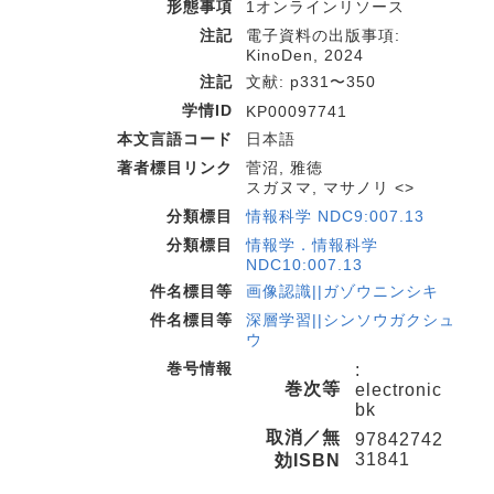
形態事項
1オンラインリソース
注記
電子資料の出版事項:
KinoDen, 2024
注記
文献: p331〜350
学情ID
KP00097741
本文言語コード
日本語
著者標目リンク
菅沼, 雅徳
スガヌマ, マサノリ <>
分類標目
情報科学 NDC9:007.13
分類標目
情報学．情報科学
NDC10:007.13
件名標目等
画像認識||ガゾウニンシキ
件名標目等
深層学習||シンソウガクシュ
ウ
巻号情報
:
巻次等
electronic
bk
取消／無
97842742
31841
効ISBN