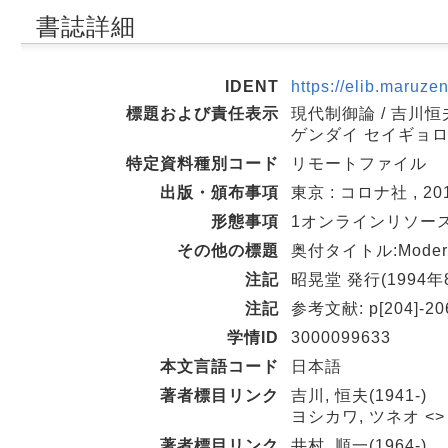
書誌詳細
IDENT
https://elib.maruze
標題および責任表示
現代制御論 / 吉川恒
ゲンダイ セイギョ
特定資料種別コード
リモートファイル
出版・頒布事項
東京 : コロナ社 , 201
形態事項
1オンラインリソー
その他の標題
奥付タイトル:Modern c
注記
昭晃堂 発行(199
注記
参考文献: p[204]-20
学情ID
3000099633
本文言語コード
日本語
著者標目リンク
吉川, 恒夫(1941-)
ヨシカワ, ツネオ <>
著者標目リンク
井村, 順一(1964-)