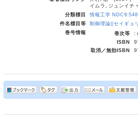
イムラ, ジュンイチ 
分類標目
情報工学 NDC9:548
件名標目等
制御理論||セイギョ
巻号情報
巻次等
:
ISBN
9
取消／無効ISBN
9