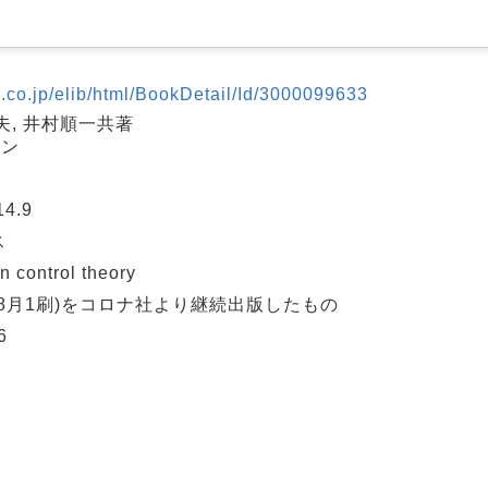
n.co.jp/elib/html/BookDetail/Id/3000099633
夫, 井村順一共著
ロン
4.9
ス
ontrol theory
4年8月1刷)をコロナ社より継続出版したもの
6