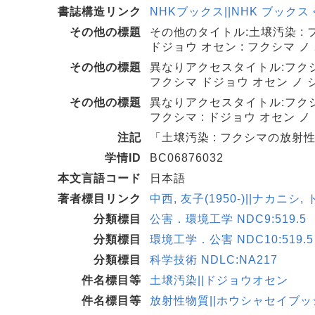
書誌構造リンク
NHKブックス||NHK ブックス <BB
その他の標題
その他のタイトル:土壌汚染 :
ドジョウ オセン : フクシマ 
その他の標題
異なりアクセスタイトル:フクシ
フクシマ ドジョウ オセン ノ ジ
その他の標題
異なりアクセスタイトル:フクシ
フクシマ : ドジョウ オセン ノ
注記
「土壌汚染 : フクシマの放射性
学情ID
BC06876032
本文言語コード
日本語
著者標目リンク
中西, 友子(1950-)||ナカニシ, 
分類標目
公害．環境工学 NDC9:519.5
分類標目
環境工学．公害 NDC10:519.5
分類標目
科学技術 NDLC:NA217
件名標目等
土壌汚染||ドジョウオセン
件名標目等
放射性物質||ホウシャセイブッ