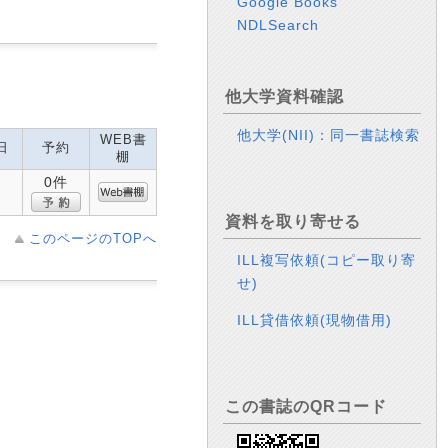
Google Books
NDLSearch
他大学資料確認
他大学(NII)：同一書誌検索
WEB書
日
予約
棚
0件
資料を取り寄せる
このページのTOPへ
ILL複写依頼(コピー取り寄
せ)
ILL貸借依頼(現物借用)
この書誌のQRコード