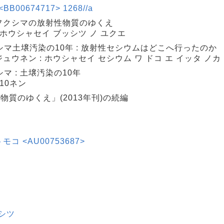
00674717> 1268//a
 フクシマの放射性物質のゆくえ
ノ ホウシャセイ ブッシツ ノ ユクエ
マ土壌汚染の10年 : 放射性セシウムはどこへ行ったのか
ュウネン : ホウシャセイ セシウム ワ ドコ エ イッタ ノカ
マ : 土壌汚染の10年
 10ネン
物質のゆくえ」(2013年刊)の続編
トモコ <AU00753687>
シツ