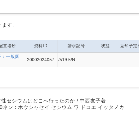
きます。
配置場所
資料ID
請求記号
状態
返却予定
野：一般図
20002024057
/519.5/N
放射性セシウムはどこへ行ったのか / 中西友子著
10ネン : ホウシャセイ セシウム ワ ドコエ イッタノカ