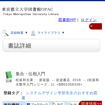
図書館HP
|
ログイン
≡
目録検索 ▼
マイライブラリ ▼
書誌詳細
集合・位相入門
松坂和夫著 ; : 新装版. -- 岩波書店, 2018. -- (松坂和
夫数学入門シリーズ ; 1). <BB02358328>
登録タグ：
システムデザイン学部先生のおすすめ図
書
関連情報<<