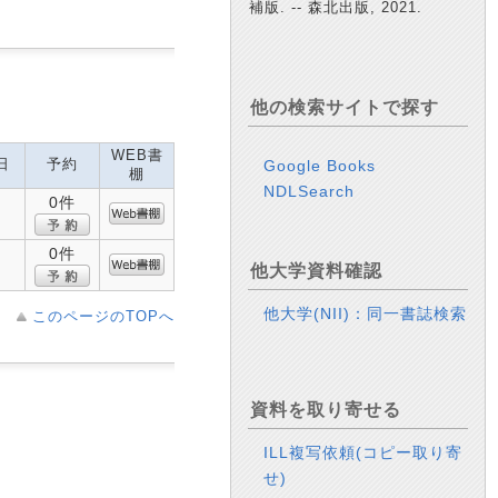
補版. -- 森北出版, 2021.
他の検索サイトで探す
WEB書
日
予約
Google Books
棚
NDLSearch
0件
0件
他大学資料確認
他大学(NII)：同一書誌検索
このページのTOPへ
資料を取り寄せる
ILL複写依頼(コピー取り寄
せ)