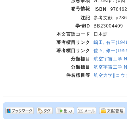
形態事項
vi, 293p : 挿図
巻号情報
ISBN
97846
注記
参考文献: p286
学情ID
BB23004409
本文言語コード
日本語
著者標目リンク
嶋田, 有三(194
著者標目リンク
佐々, 修一(195
分類標目
航空宇宙工学 ND
分類標目
航空宇宙工学 ND
件名標目等
航空力学||コ