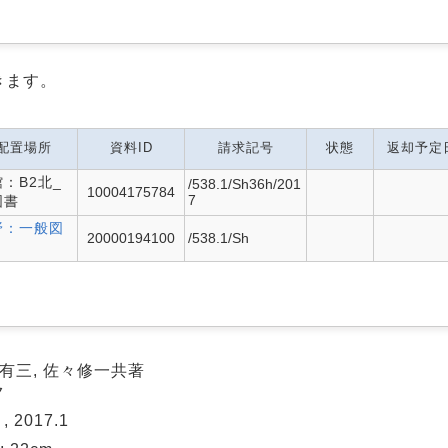
きます。
配置場所
資料ID
請求記号
状態
返却予定
：B2北_
/538.1/Sh36h/201
10004175784
7
図書
野：一般図
20000194100
/538.1/Sh
田有三, 佐々修一共著
ク
 2017.1