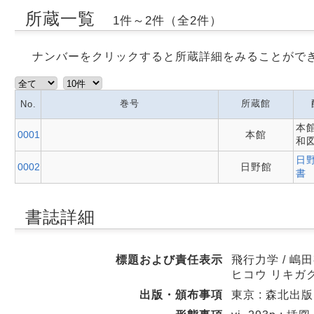
所蔵一覧
1件～2件（全2件）
ナンバーをクリックすると所蔵詳細をみることがで
巻号
所蔵館
No.
本館
0001
本館
和
日
0002
日野館
書
書誌詳細
標題および責任表示
飛行力学 / 嶋
ヒコウ リキガ
出版・頒布事項
東京 : 森北出版 ,