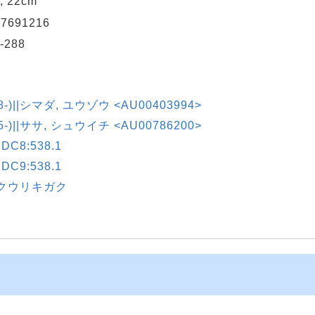
 ; 22cm
27691216
-288
8-)||シマダ, ユウゾウ <AU00403994>
5-)||ササ, シュウイチ <AU00786200>
C8:538.1
C9:538.1
ウクウリキガク