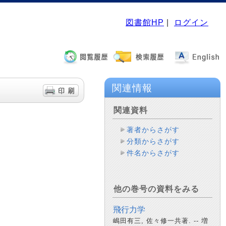
図書館HP
|
ログイン
関連情報
関連資料
著者からさがす
分類からさがす
件名からさがす
他の巻号の資料をみる
飛行力学
嶋田有三, 佐々修一共著. -- 増