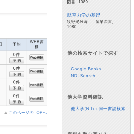
図書, 1989.
航空力学の基礎
牧野光雄著. -- 産業図書,
1980.
WEB書
日
予約
棚
他の検索サイトで探す
0件
0件
Google Books
NDLSearch
0件
0件
他大学資料確認
他大学(NII)：同一書誌検索
このページのTOPへ