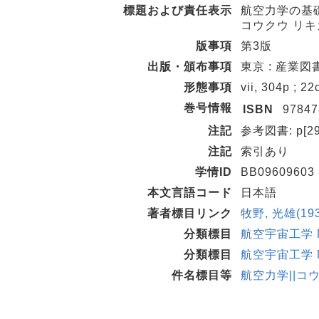
標題および責任表示
航空力学の基礎
コウクウ リキ
版事項
第3版
出版・頒布事項
東京 : 産業図書 
形態事項
vii, 304p ; 2
巻号情報
ISBN
97847
注記
参考図書: p[29
注記
索引あり
学情ID
BB09609603
本文言語コード
日本語
著者標目リンク
牧野, 光雄(193
分類標目
航空宇宙工学 ND
分類標目
航空宇宙工学 ND
件名標目等
航空力学||コ