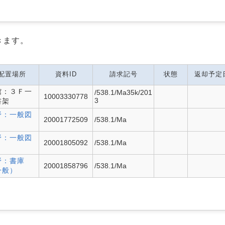
きます。
配置場所
資料ID
請求記号
状態
返却予定
館：３Ｆ一
/538.1/Ma35k/201
10003330778
3
書架
野：一般図
20001772509
/538.1/Ma
野：一般図
20001805092
/538.1/Ma
野：書庫
20001858796
/538.1/Ma
一般）