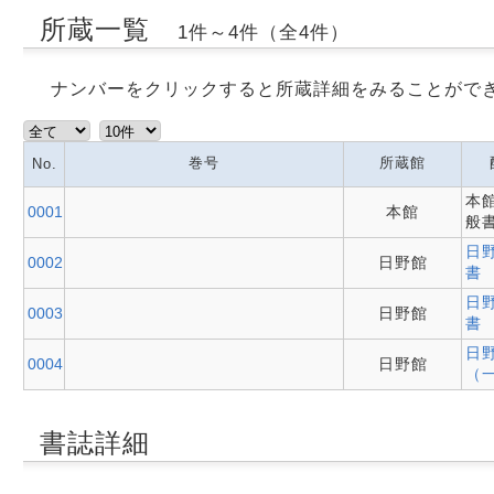
所蔵一覧
1件～4件（全4件）
ナンバーをクリックすると所蔵詳細をみることがで
巻号
所蔵館
No.
本
0001
本館
般
日
0002
日野館
書
日
0003
日野館
書
日
0004
日野館
（
書誌詳細