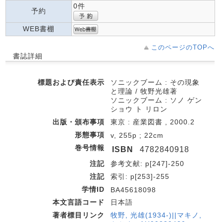
0件
予約
WEB書棚
このページのTOPへ
書誌詳細
標題および責任表示
ソニックブーム : その現象
と理論 / 牧野光雄著
ソニックブーム : ソノ ゲン
ショウ ト リロン
出版・頒布事項
東京 : 産業図書 , 2000.2
形態事項
v, 255p ; 22cm
巻号情報
ISBN
4782840918
注記
参考文献: p[247]-250
注記
索引: p[253]-255
学情ID
BA45618098
本文言語コード
日本語
著者標目リンク
牧野, 光雄(1934-)||マキノ,