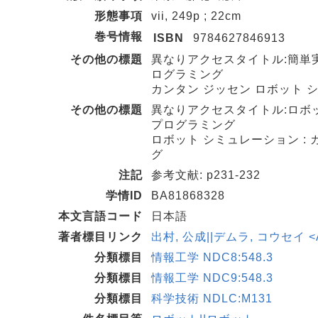
形態事項
vii, 249p ; 22cm
巻号情報
ISBN
9784627846913
その他の標題
異なりアクセスタイトル:簡単実践ロ
ログラミング
カンタン ジッセン ロボット シミュ
その他の標題
異なりアクセスタイトル:ロボットシミ
プログラミング
ロボット シミュレーション : カン
グ
注記
参考文献: p231-232
学情ID
BA81868328
本文言語コード
日本語
著者標目リンク
出村, 公成||デムラ, コウセイ <A
分類標目
情報工学 NDC8:548.3
分類標目
情報工学 NDC9:548.3
分類標目
科学技術 NDLC:M131