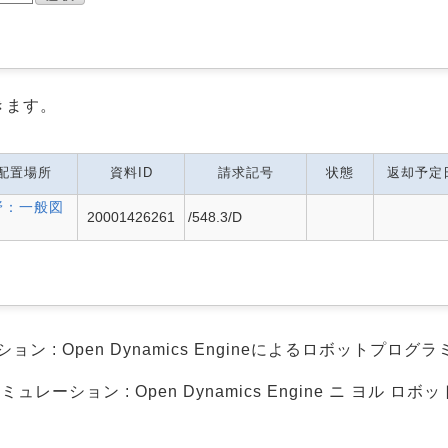
きます。
配置場所
資料ID
請求記号
状態
返却予定
野：一般図
20001426261
/548.3/D
 : Open Dynamics Engineによるロボットプログラ
レーション : Open Dynamics Engine ニ ヨル ロ