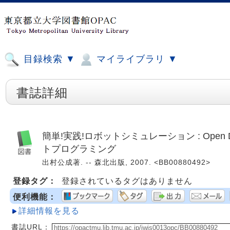
目録検索 ▼
マイライブラリ ▼
書誌詳細
簡単!実践!ロボットシミュレーション : Open Dy
トプログラミング
出村公成著. -- 森北出版, 2007. <BB00880492>
登録タグ：
登録されているタグはありません
便利機能：
詳細情報を見る
書誌URL：