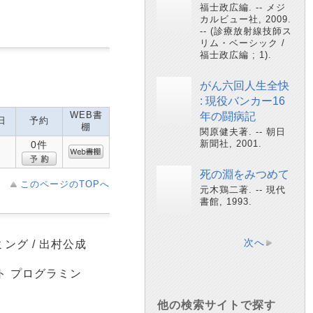
福士政広編. -- メジ
カルビュー社, 2009.
-- (診療放射線技師ス
リム・ベーシック /
福士政広編 ; 1).
がん六回人生全快
: 現役バンカー16
WEB書
年の闘病記
日
予約
棚
関原健夫著. -- 朝日
新聞社, 2001.
0件
死の淵をみつめて
このページのTOPへ
元木鶏二著. -- 現代
書館, 1993.
次へ
ミング / 出村公成
ボット プログラミン
他の検索サイトで探す