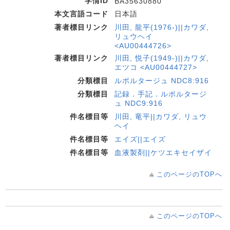
学情ID
BA35630880
本文言語コード
日本語
著者標目リンク
川田, 龍平(1976-)||カワダ,
リュウヘイ
<AU00444726>
著者標目リンク
川田, 悦子(1949-)||カワダ,
エツコ <AU00444727>
分類標目
ルポルタージュ NDC8:916
分類標目
記録．手記．ルポルタージ
ュ NDC9:916
件名標目等
川田, 竜平||カワダ, リュウ
ヘイ
件名標目等
エイズ||エイズ
件名標目等
血液製剤||ケツエキセイザイ
このページのTOPへ
このページのTOPへ