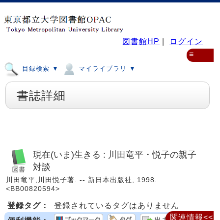
図書館HP
|
ログイン
≡
目録検索 ▼
マイライブラリ ▼
書誌詳細
現在(いま)生きる : 川田竜平・悦子の親子
対談
川田竜平,川田悦子著. -- 新日本出版社, 1998.
<BB00820594>
登録タグ：
登録されているタグはありません
関連情報<<