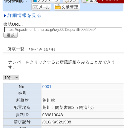
便利機能：
詳細情報を見る
書誌URL：
所蔵一覧
1件～1件（全1件）
ナンバーをクリックすると所蔵詳細をみることができま
す。
No.
0001
巻号
所蔵館
荒川館
配置場所
荒川：閉架書庫2（闘病記）
資料ID
039810048
請求記号
/916/Ka92/1998