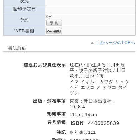
状態
返却予定日
0件
予約
WEB書棚
このページのTOPへ
書誌詳細
標題および責任表示
現在(いま)生きる : 川田竜
平・悦子の親子対談 / 川田
竜平,川田悦子著
イマ イキル : カワダ リュウ
ヘイ エツコ ノ オヤコ タイ
ダン
出版・頒布事項
東京 : 新日本出版社 ,
1998.4
形態事項
111p ; 19cm
巻号情報
ISBN
4406025839
注記
略年表:p111