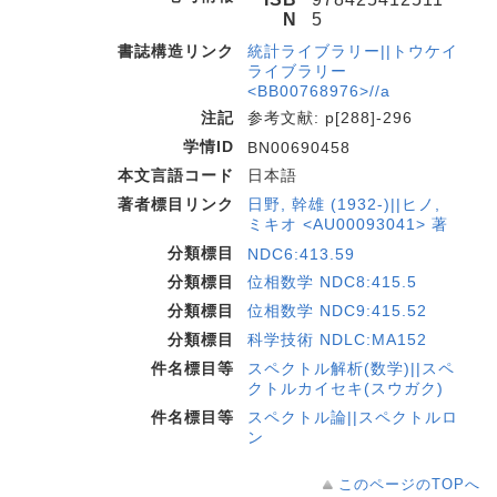
N
5
書誌構造リンク
統計ライブラリー||トウケイ
ライブラリー
<BB00768976>//a
注記
参考文献: p[288]-296
学情ID
BN00690458
本文言語コード
日本語
著者標目リンク
日野, 幹雄 (1932-)||ヒノ,
ミキオ <AU00093041> 著
分類標目
NDC6:413.59
分類標目
位相数学 NDC8:415.5
分類標目
位相数学 NDC9:415.52
分類標目
科学技術 NDLC:MA152
件名標目等
スペクトル解析(数学)||スペ
クトルカイセキ(スウガク)
件名標目等
スペクトル論||スペクトルロ
ン
このページのTOPへ