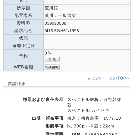
巻号
所蔵館
荒川館
配置場所
荒川：一般書架
資料ID
039990588
請求記号
/415.52/H61/1998
状態
返却予定日
0件
予約
WEB書棚
このページのTOPへ
書誌詳細
標題および責任表示
スペクトル解析 / 日野幹雄
著
スペクトル カイセキ
出版・頒布事項
東京 : 朝倉書店 , 1977.10
形態事項
ix, 300p : 挿図 ; 22cm
巻号情報
ISB
978425412511